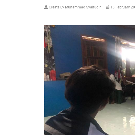
Create By Muhammad Syaifudin
15 February 2