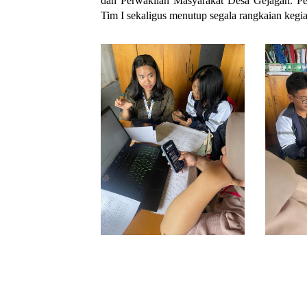
dan Perwakilan Masyarakat Desa Gejagan. Pe
Tim I sekaligus menutup segala rangkaian kegi