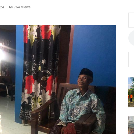
024
764 Views