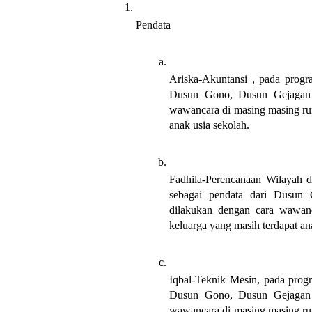
Pendata 
Ariska-Akuntansi , pada progra
Dusun Gono, Dusun Gejagan d
wawancara di masing masing rum
anak usia sekolah.
Fadhila-Perencanaan Wilayah d
sebagai pendata dari Dusun
dilakukan dengan cara wawanc
keluarga yang masih terdapat an
Iqbal-Teknik Mesin, pada progr
Dusun Gono, Dusun Gejagan d
wawancara di masing masing rum