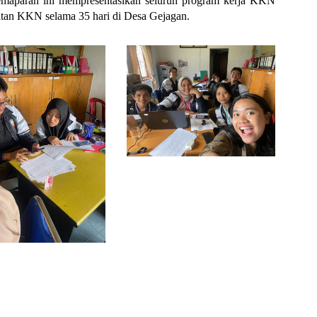
maparan ini mempresentasikan seluruh program kerja KKN 
atan KKN selama 35 hari di Desa Gejagan. 