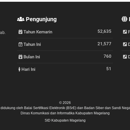
Pengunjung
52,635
Tahun Kemarin
P
Kab.
21,577
Tahun Ini
D
760
Bulan Ini
D
51
Hari Ini
© 2026
ni didukung oleh
Balai Sertifikasi Elektronik (BSrE)
dan
Badan Siber dan Sandi Nega
Dinas Komunikasi dan Informatika Kabupaten Magelang
SID Kabupaten Magelang